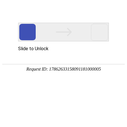
中文
English
Deutsch
Fran?
日本
ais
語
Primera
Fotonoticias
Análisis
Entrevistas
Economía
Sociedad
Cultura
Deportes
Turi