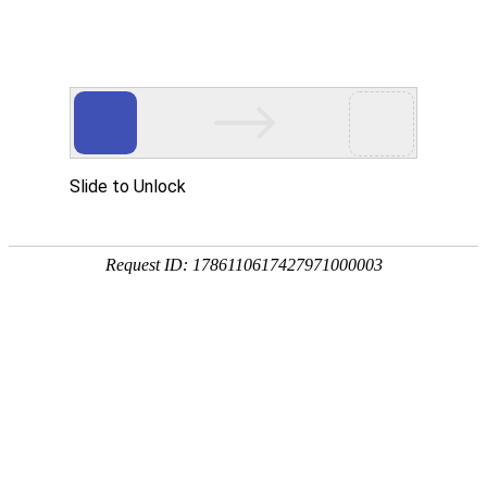
中文
English
Deutsch
Fran?
日本
ais
語
Primera
Fotonoticias
Análisis
Entrevistas
Economía
Sociedad
Cultura
Deportes
Turi